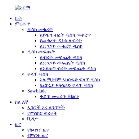
ቤት
ምርቶች
ዲስክ መቁረጥ
አይዝጌ ብረት ዲስክ መቁረጥ
የመቁረጥ ዲስክ ለብረት
ለድንጋይ መቁረጥ ዲስክ
ዲስክ መፍጨት
ለብረት መፍጨት ዲስክ
ለድንጋይ መፍጨት ዲስክ
ለአይዝግ ብረት መፍጨት ዲስክ
ፍላፕ ዲስክ
አሉሚኒየም ኦክሳይድ ፍላፕ ዲስክ
ዚርኮኒያ ኦክሳይድ ፍላፕ ዲስክ
Sawblade
ቅይጥ መቁረጥ Blade
ስለ እኛ
አጋሮች እና ደንበኞች
የምስክር ወረቀት
ቪዲዮ
ዜና
የኩባንያ ዜና
የምርት ዜና