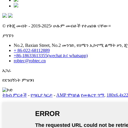
© የቅጂ መብት - 2019-2025፡ ሁሉም መብቶች የተጠበቁ ናቸው።
ያግኙን
No.2, Baxian Street, No.2 መንገድ, የሰሜን ኢኮኖሚ ልማት ዞን, 
+ 86-022-68112889
+86-18633613355(wechat እና whatsapp)
robtec@robtec.cn
አጋራ
የደንበኝነት ምዝገባ
ትኩስ ምርቶች
-
የጣቢያ ካርታ
-
AMP ሞባይል
የመቁረጥ ጎማ
,
180x6.4x