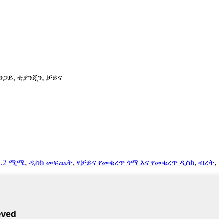
ጂንጋይ, ቲያንጂን, ቻይና
22.2 ሚሜ
,
ዲስክ መፍጨት
,
የቻይና የመቁረጥ ጎማ እና የመቁረጥ ዲስክ
,
ብረት
,