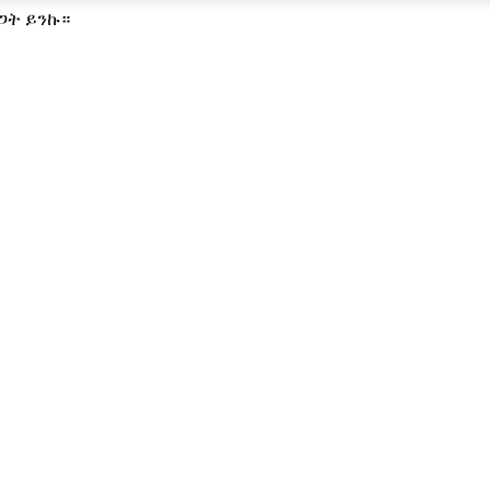
ጋት ይንኩ።