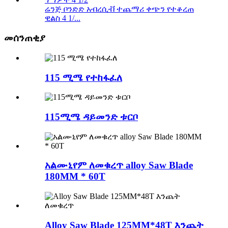
ሬንጅ ቦንድድ አብረሲቭ ተጨማሪ ቀጭን የተቆረጠ
ዊልስ 4 1/...
መሰንጠቂያ
115 ሚሜ የተከፋፈለ
115ሚሜ ዳይመንድ ቱርቦ
አልሙኒየም ለመቁረጥ alloy Saw Blade
180MM * 60T
Alloy Saw Blade 125MM*48T እንጨት