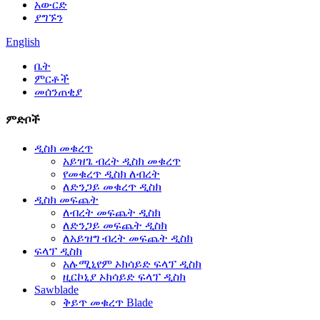
አውርድ
ያግኙን
English
ቤት
ምርቶች
መሰንጠቂያ
ምድቦች
ዲስክ መቁረጥ
አይዝጌ ብረት ዲስክ መቁረጥ
የመቁረጥ ዲስክ ለብረት
ለድንጋይ መቁረጥ ዲስክ
ዲስክ መፍጨት
ለብረት መፍጨት ዲስክ
ለድንጋይ መፍጨት ዲስክ
ለአይዝግ ብረት መፍጨት ዲስክ
ፍላፕ ዲስክ
አሉሚኒየም ኦክሳይድ ፍላፕ ዲስክ
ዚርኮኒያ ኦክሳይድ ፍላፕ ዲስክ
Sawblade
ቅይጥ መቁረጥ Blade