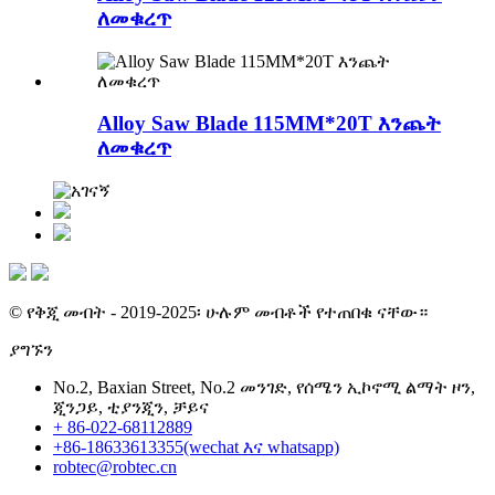
ለመቁረጥ
Alloy Saw Blade 115MM*20T እንጨት
ለመቁረጥ
© የቅጂ መብት - 2019-2025፡ ሁሉም መብቶች የተጠበቁ ናቸው።
ያግኙን
No.2, Baxian Street, No.2 መንገድ, የሰሜን ኢኮኖሚ ልማት ዞን,
ጂንጋይ, ቲያንጂን, ቻይና
+ 86-022-68112889
+86-18633613355(wechat እና whatsapp)
robtec@robtec.cn