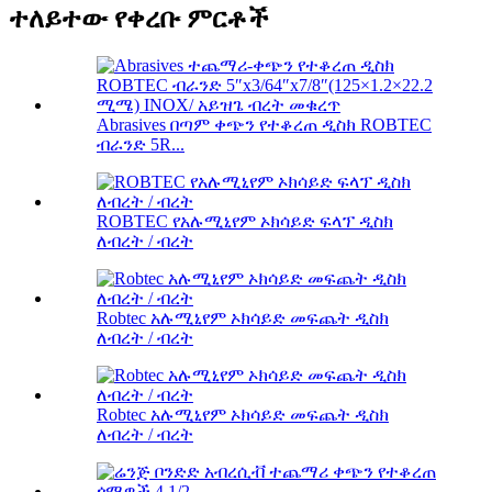
ተለይተው የቀረቡ ምርቶች
Abrasives በጣም ቀጭን የተቆረጠ ዲስክ ROBTEC
ብራንድ 5R...
ROBTEC የአሉሚኒየም ኦክሳይድ ፍላፕ ዲስክ
ለብረት / ብረት
Robtec አሉሚኒየም ኦክሳይድ መፍጨት ዲስክ
ለብረት / ብረት
Robtec አሉሚኒየም ኦክሳይድ መፍጨት ዲስክ
ለብረት / ብረት