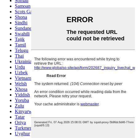
Somali
Samoan
Scots Gaelic
Shona
Sindhi
Sundanese
Swahili
Tajik
Tamil
Telugu
Thai
Ukrainian
Urdu
Uzbek
Vietnamese
Welsh
Xhosa
Yiddish
Yoruba
Zulu
Kinyarwanda
Tatar
Oriya
Turkmen
Uyghur