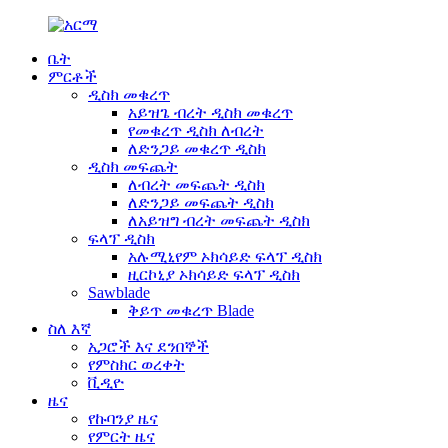
ቤት
ምርቶች
ዲስክ መቁረጥ
አይዝጌ ብረት ዲስክ መቁረጥ
የመቁረጥ ዲስክ ለብረት
ለድንጋይ መቁረጥ ዲስክ
ዲስክ መፍጨት
ለብረት መፍጨት ዲስክ
ለድንጋይ መፍጨት ዲስክ
ለአይዝግ ብረት መፍጨት ዲስክ
ፍላፕ ዲስክ
አሉሚኒየም ኦክሳይድ ፍላፕ ዲስክ
ዚርኮኒያ ኦክሳይድ ፍላፕ ዲስክ
Sawblade
ቅይጥ መቁረጥ Blade
ስለ እኛ
አጋሮች እና ደንበኞች
የምስክር ወረቀት
ቪዲዮ
ዜና
የኩባንያ ዜና
የምርት ዜና