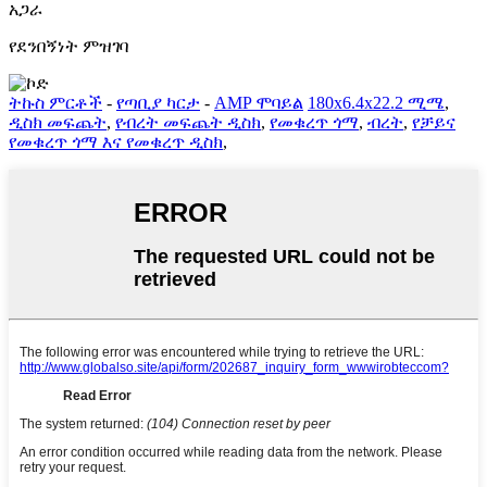
አጋራ
የደንበኝነት ምዝገባ
ትኩስ ምርቶች
-
የጣቢያ ካርታ
-
AMP ሞባይል
180x6.4x22.2 ሚሜ
,
ዲስክ መፍጨት
,
የብረት መፍጨት ዲስክ
,
የመቁረጥ ጎማ
,
ብረት
,
የቻይና
የመቁረጥ ጎማ እና የመቁረጥ ዲስክ
,