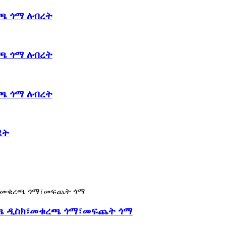
ፍጫ ጎማ ለብረት
ፍጫ ጎማ ለብረት
ፍጫ ጎማ ለብረት
ሜት
ረጫ ዲስክ፣መቁረጫ ጎማ፣መፍጨት ጎማ