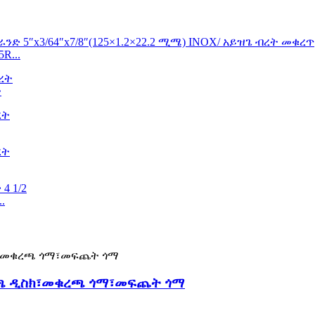
R...
ት
.
ረጫ ዲስክ፣መቁረጫ ጎማ፣መፍጨት ጎማ