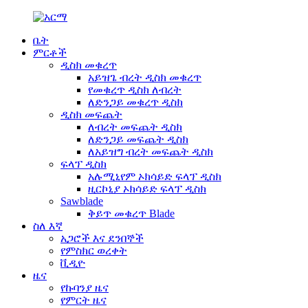
ቤት
ምርቶች
ዲስክ መቁረጥ
አይዝጌ ብረት ዲስክ መቁረጥ
የመቁረጥ ዲስክ ለብረት
ለድንጋይ መቁረጥ ዲስክ
ዲስክ መፍጨት
ለብረት መፍጨት ዲስክ
ለድንጋይ መፍጨት ዲስክ
ለአይዝግ ብረት መፍጨት ዲስክ
ፍላፕ ዲስክ
አሉሚኒየም ኦክሳይድ ፍላፕ ዲስክ
ዚርኮኒያ ኦክሳይድ ፍላፕ ዲስክ
Sawblade
ቅይጥ መቁረጥ Blade
ስለ እኛ
አጋሮች እና ደንበኞች
የምስክር ወረቀት
ቪዲዮ
ዜና
የኩባንያ ዜና
የምርት ዜና