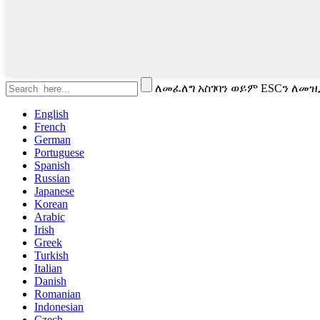
ለመፈለግ አስገባን ወይም ESCን ለመዝ
English
French
German
Portuguese
Spanish
Russian
Japanese
Korean
Arabic
Irish
Greek
Turkish
Italian
Danish
Romanian
Indonesian
Czech