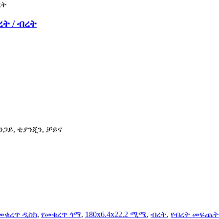
ት / ብረት
ጂንጋይ, ቲያንጂን, ቻይና
የመቁረጥ ዲስክ
,
የመቁረጥ ጎማ
,
180x6.4x22.2 ሚሜ
,
ብረት
,
የብረት መፍጨት