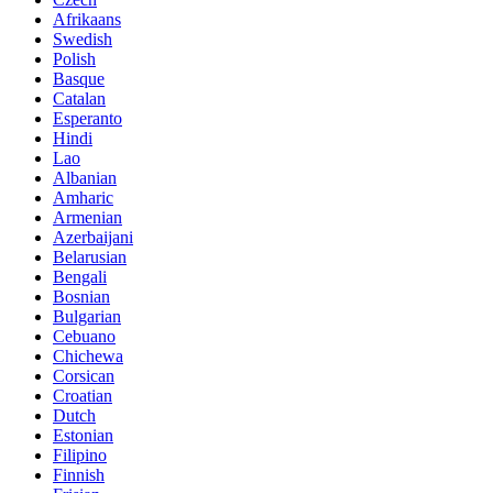
Afrikaans
Swedish
Polish
Basque
Catalan
Esperanto
Hindi
Lao
Albanian
Amharic
Armenian
Azerbaijani
Belarusian
Bengali
Bosnian
Bulgarian
Cebuano
Chichewa
Corsican
Croatian
Dutch
Estonian
Filipino
Finnish