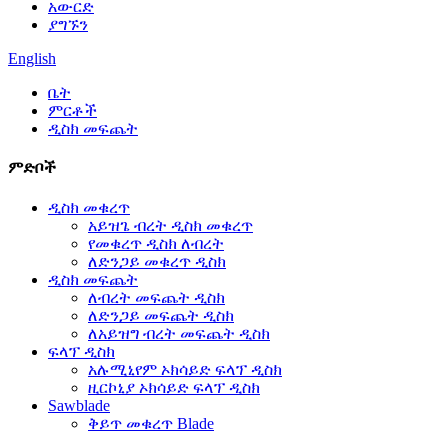
አውርድ
ያግኙን
English
ቤት
ምርቶች
ዲስክ መፍጨት
ምድቦች
ዲስክ መቁረጥ
አይዝጌ ብረት ዲስክ መቁረጥ
የመቁረጥ ዲስክ ለብረት
ለድንጋይ መቁረጥ ዲስክ
ዲስክ መፍጨት
ለብረት መፍጨት ዲስክ
ለድንጋይ መፍጨት ዲስክ
ለአይዝግ ብረት መፍጨት ዲስክ
ፍላፕ ዲስክ
አሉሚኒየም ኦክሳይድ ፍላፕ ዲስክ
ዚርኮኒያ ኦክሳይድ ፍላፕ ዲስክ
Sawblade
ቅይጥ መቁረጥ Blade