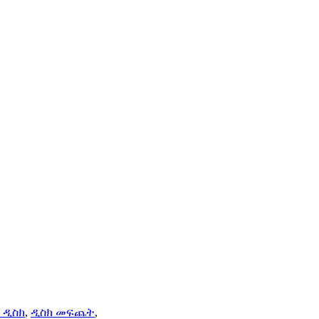
 ዲስክ
,
ዲስክ መፍጨት
,