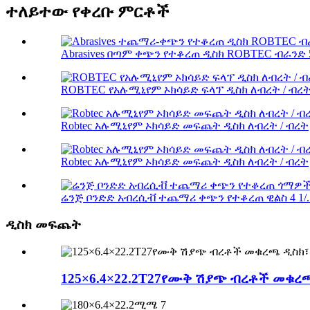
ተለይተው የቀረቡ ምርቶች
Abrasives በጣም ቀጭን የተቆረጠ ዲስክ ROBTEC ብራንድ 5
ROBTEC የአሉሚኒየም ኦክሳይድ ፍላፕ ዲስክ ለብረት / ብረ
Robtec አሉሚኒየም ኦክሳይድ መፍጨት ዲስክ ለብረት / ብረት
Robtec አሉሚኒየም ኦክሳይድ መፍጨት ዲስክ ለብረት / ብረት
ሬንጅ ቦንድድ አብረሲቭ ተጨማሪ ቀጭን የተቆረጠ ዊልስ 4 1/..
ዲስክ መፍጨት
125×6.4×22.2T27የሙቅ ሽያጭ ብረቶች መቁ