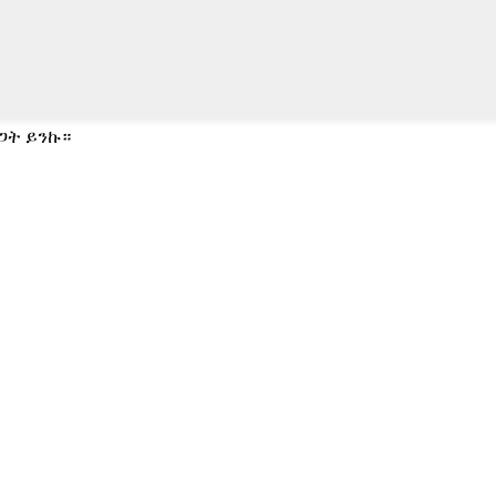
ጋት ይንኩ።