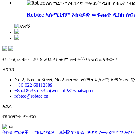
Robtec አሉሚኒየም ኦክሳይድ መፍጨት ዲስክ ለብረ
© የቅጂ መብት - 2019-2025፡ ሁሉም መብቶች የተጠበቁ ናቸው።
ያግኙን
No.2, Baxian Street, No.2 መንገድ, የሰሜን ኢኮኖሚ ልማት ዞን, 
+ 86-022-68112889
+86-18633613355(wechat እና whatsapp)
robtec@robtec.cn
አጋራ
የደንበኝነት ምዝገባ
ትኩስ ምርቶች
-
የጣቢያ ካርታ
-
AMP ሞባይል
የቻይና የመቁረጥ ጎማ እና 