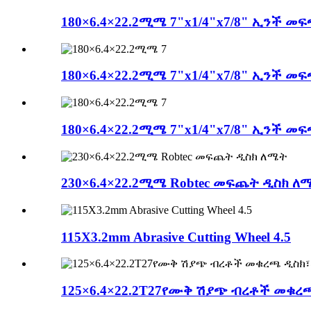
180×6.4×22.2ሚሜ 7"x1/4"x7/8" ኢንች መ
180×6.4×22.2ሚሜ 7"x1/4"x7/8" ኢንች መ
180×6.4×22.2ሚሜ 7"x1/4"x7/8" ኢንች መ
230×6.4×22.2ሚሜ Robtec መፍጨት ዲስክ ለ
115X3.2mm Abrasive Cutting Wheel 4.5
125×6.4×22.2T27የሙቅ ሽያጭ ብረቶች መቁ