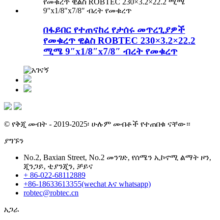
በፋይበር የተጠናከረ የታሰሩ መጥረጊያዎች
የመቁረጥ ዊልስ ROBTEC 230×3.2×22.2
ሚሜ 9″x1/8″x7/8″ ብረት የመቁረጥ
© የቅጂ መብት - 2019-2025፡ ሁሉም መብቶች የተጠበቁ ናቸው።
ያግኙን
No.2, Baxian Street, No.2 መንገድ, የሰሜን ኢኮኖሚ ልማት ዞን,
ጂንጋይ, ቲያንጂን, ቻይና
+ 86-022-68112889
+86-18633613355(wechat እና whatsapp)
robtec@robtec.cn
አጋራ