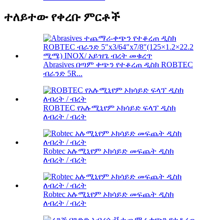
ተለይተው የቀረቡ ምርቶች
Abrasives በጣም ቀጭን የተቆረጠ ዲስክ ROBTEC
ብራንድ 5R...
ROBTEC የአሉሚኒየም ኦክሳይድ ፍላፕ ዲስክ
ለብረት / ብረት
Robtec አሉሚኒየም ኦክሳይድ መፍጨት ዲስክ
ለብረት / ብረት
Robtec አሉሚኒየም ኦክሳይድ መፍጨት ዲስክ
ለብረት / ብረት