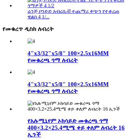
ሬንጅ ቦንድድ አብረሲቭ ተጨማሪ ቀጭን የተቆረጠ
ዊልስ 4 1/...
የመቁረጥ ዲስክ ለብረት
4"x3/32"x5/8" 100×2.5x16MM
የመቁረጫ ጎማ ለብረት
4"x3/32"x5/8" 100×2.5x16MM
የመቁረጫ ጎማ ለብረት
የአሉሚኒየም ኦክሳይድ መቁረጫ ጎማ
400×3.2×25.4ሚሜ ቀይ ቀለም ለብረት 16
ኢንች