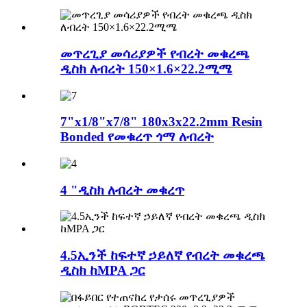
መጥረጊያ መሳሪያዎች የብረት መቁረጫ
ዲስክ ለብረት 150×1.6×22.2ሚሜ
7"x1/8"x7/8" 180x3x22.2mm Resin
Bonded የመቁረጥ ጎማ ለብረት
4 "ዲስክ ለብረት መቁረጥ
4.5ኢንች ከፍተኛ ኃይለኛ የብረት መቁረጫ
ዲስክ ከMPA ጋር