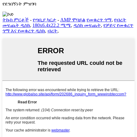
የደንበኝነት ምዝገባ
ትኩስ ምርቶች
-
የጣቢያ ካርታ
-
AMP ሞባይል
የመቁረጥ ጎማ
,
የብረት
መፍጨት ዲስክ
,
180x6.4x22.2 ሚሜ
,
ዲስክ መፍጨት
,
የቻይና የመቁረጥ
ጎማ እና የመቁረጥ ዲስክ
,
ብረት
,