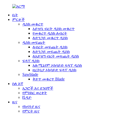
ቤት
ምርቶች
ዲስክ መቁረጥ
አይዝጌ ብረት ዲስክ መቁረጥ
የመቁረጥ ዲስክ ለብረት
ለድንጋይ መቁረጥ ዲስክ
ዲስክ መፍጨት
ለብረት መፍጨት ዲስክ
ለድንጋይ መፍጨት ዲስክ
ለአይዝግ ብረት መፍጨት ዲስክ
ፍላፕ ዲስክ
አሉሚኒየም ኦክሳይድ ፍላፕ ዲስክ
ዚርኮኒያ ኦክሳይድ ፍላፕ ዲስክ
Sawblade
ቅይጥ መቁረጥ Blade
ስለ እኛ
አጋሮች እና ደንበኞች
የምስክር ወረቀት
ቪዲዮ
ዜና
የኩባንያ ዜና
የምርት ዜና