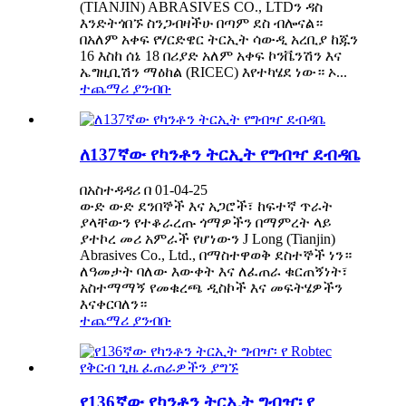
(TIANJIN) ABRASIVES CO., LTDን ዳስ
እንድትጎበኙ ስንጋብዛችሁ በጣም ደስ ብሎናል።
በአለም አቀፍ የሃርድዌር ትርኢት ሳውዲ አረቢያ ከጁን
16 እስከ ሰኔ 18 በሪያድ አለም አቀፍ ኮንቬንሽን እና
ኤግዚቢሽን ማዕከል (RICEC) እየተካሄደ ነው። ኦ...
ተጨማሪ ያንብቡ
ለ137ኛው የካንቶን ትርኢት የግብዣ ደብዳቤ
በአስተዳዳሪ በ 01-04-25
ውድ ውድ ደንበኞች እና አጋሮች፣ ከፍተኛ ጥራት
ያላቸውን የተቆራረጡ ጎማዎችን በማምረት ላይ
ያተኮረ መሪ አምራች የሆነውን J Long (Tianjin)
Abrasives Co., Ltd., በማስተዋወቅ ደስተኞች ነን።
ለዓመታት ባለው እውቀት እና ለፈጠራ ቁርጠኝነት፣
አስተማማኝ የመቁረጫ ዲስኮች እና መፍትሄዎችን
እናቀርባለን።
ተጨማሪ ያንብቡ
የ136ኛው የካንቶን ትርኢት ግብዣ፡ የ