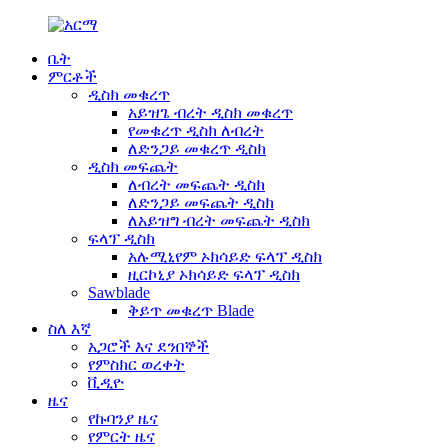
ቤት
ምርቶች
ዲስክ መቁረጥ
አይዝጌ ብረት ዲስክ መቁረጥ
የመቁረጥ ዲስክ ለብረት
ለድንጋይ መቁረጥ ዲስክ
ዲስክ መፍጨት
ለብረት መፍጨት ዲስክ
ለድንጋይ መፍጨት ዲስክ
ለአይዝግ ብረት መፍጨት ዲስክ
ፍላፕ ዲስክ
አሉሚኒየም ኦክሳይድ ፍላፕ ዲስክ
ዚርኮኒያ ኦክሳይድ ፍላፕ ዲስክ
Sawblade
ቅይጥ መቁረጥ Blade
ስለ እኛ
አጋሮች እና ደንበኞች
የምስክር ወረቀት
ቪዲዮ
ዜና
የኩባንያ ዜና
የምርት ዜና