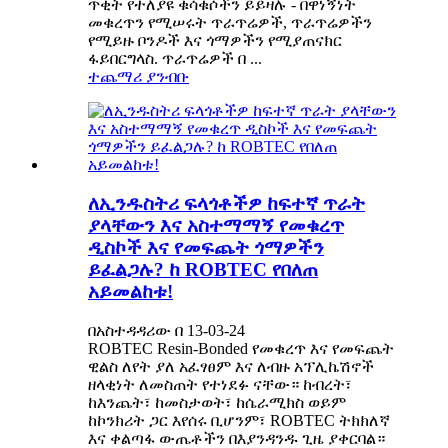
ጥቂት የተለያዩ ቁሳቁሶችን ይይዛሉ - በዋነኝነት
መቁረጥን የሚሠሩት ጥራጥሬዎች, ጥራጥሬዎችን
የሚይዙ ቦንዶች እና ጎማዎችን የሚያጠናክር
ፋይበርግላስ. ጥራጥሬዎች በ ...
ተጨማሪ ያንብቡ
ለኢንዱስትሪ ፍላጎቶችዎ ከፍተኛ ጥራት
ያላቸውን እና አስተማማኝ የመቁረጥ
ዲስኮች እና የመፍጨት ጎማዎችን
ይፈልጋሉ? ከ ROBTEC የበለጠ
አይመልከቱ!
በአስተዳዳሪው በ 13-03-24
ROBTEC Resin-Bonded የመቁረጥ እና የመፍጨት
ዊልስ ለየት ያለ አፈፃፀም እና ለብዙ አፕሊኬሽኖች
ዘላቂነት ለመስጠት የተነደፉ ናቸው። ከብረት፣
ከእንጨት፣ ከመስታወት፣ ከሴራሚክስ ወይም
ከኮንክሪት ጋር እየሰሩ ቢሆንም፣ ROBTEC ትክክለኛ
እና ቀልጣፋ ውጤቶችን በእያንዳንዱ ጊዜ ያቀርባል።