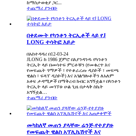
ከማስታወቂያ ጋር...
ተጨማሪ ያንብቡ
በቀደሙት የካንቶን ትርኢቶች ላይ የJ
LONG ተሳትፎ እይታ
በአስተዳዳሪ በ12-03-24
JLONG ከ 1986 ጀምሮ በእያንዳንዱ የካንቶን
ትርኢት ላይ በመሳተፍ ምርቶቹን (የመቁረጥ እና
የመፍጨት ጎማዎች ፣ የተቆራረጡ ዲስኮች ፣ መፍጫ
ዊልስ ፣ ፍላፕ ዲስኮች) እና አገልግሎቶችን ለአለም
አቀፍ ታዳሚዎች በማቅረብ ክብር አግኝቷል። በካንቶን
ትርኢት ላይ መገኘቱ ሁል ጊዜ በታላቅ ስኬት
አግኝቷል…
ተጨማሪ ያንብቡ
መካከለኛ መጠን ያላቸው ሬንጅ-የተያያዙ
የመፍጨት ዊልስ አፕሊኬሽኖች እና