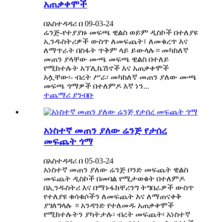
አጠቃቀሞች
በአስተዳዳሪ በ 09-03-24
ሬንጅ-የተያያዙ መፍጫ ዊልስ ወይም ዲስኮች በተለያዩ
ኢንዱስትሪዎች ውስጥ ለመፍጨት፣ ለመቁረጥ እና
ለማጥራት በስፋት ጥቅም ላይ ይውላሉ። መካከለኛ
መጠን ያላቸው ሙጫ መፍጫ ዊልስ በተለይ
የሚከተሉት አፕሊኬሽኖች እና አጠቃቀሞች
አሏቸው፡- ብረት ሥራ፡ መካከለኛ መጠን ያለው ሙጫ
መፍጫ ጎማዎች በተለምዶ እኛ ነን...
ተጨማሪ ያንብቡ
አነስተኛ መጠን ያለው ሬንጅ የታሰረ
መፍጨት ጎማ
በአስተዳዳሪ በ 05-03-24
አነስተኛ መጠን ያለው ሬንጅ ቦንድ መፍጨት ዊልስ
መፍጨት ዲስኮች በመባል የሚታወቁት በተለምዶ
በኢንዱስትሪ እና በማኑፋክቸሪንግ ትግበራዎች ውስጥ
የተለያዩ ቁሳቁሶችን ለመፍጨት እና ለማጠናቀቅ
ያገለግላሉ ። አንዳንድ የተለመዱ አጠቃቀሞች
የሚከተሉትን ያካትታሉ፡ ብረት መፍጨት፡ አነስተኛ