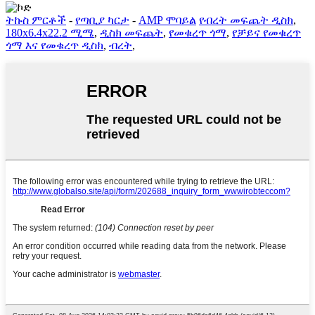
ትኩስ ምርቶች
-
የጣቢያ ካርታ
-
AMP ሞባይል
የብረት መፍጨት ዲስክ
,
180x6.4x22.2 ሚሜ
,
ዲስክ መፍጨት
,
የመቁረጥ ጎማ
,
የቻይና የመቁረጥ
ጎማ እና የመቁረጥ ዲስክ
,
ብረት
,