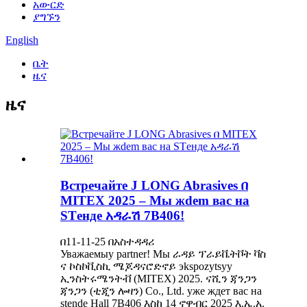
አውርድ
ያግኙን
English
ቤት
ዜና
ዜና
Встречайте J LONG Abrasives በ
MITEX 2025 – Мы жdem вас на
STенде አዳራሽ 7B406!
በ11-11-25 በአስተዳዳሪ
Уважаемыy partner! Мы ራዳይ ፕራይቬትቮት ቫስ
ና ኮስኮቪስኪ ሜጆዳናሮድኖይ эkspozytsyy
ኢንስትሩሜንትቭ (MITEX) 2025. ናሺን ጃንጋን
ጃንጋን (ቲጂን ሎዛን) Co., Ltd. уже ждет вас на
stende Hall 7B406 እስከ 14 ኖዋብር 2025 እ.ኤ.አ.