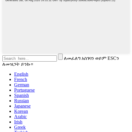
ለመፈለግ አስገባን ወይም ESCን
ለመዝጋት ይንኩ።
English
French
German
Portuguese
Spanish
Russian
Japanese
Korean
Arabic
Irish
Greek