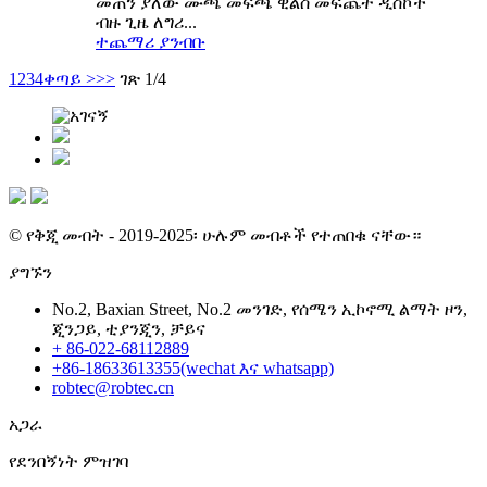
መጠን ያለው ሙጫ መፍጫ ዊልስ መፍጨት ዲስኮች
ብዙ ጊዜ ለግሪ...
ተጨማሪ ያንብቡ
1
2
3
4
ቀጣይ >
>>
ገጽ 1/4
© የቅጂ መብት - 2019-2025፡ ሁሉም መብቶች የተጠበቁ ናቸው።
ያግኙን
No.2, Baxian Street, No.2 መንገድ, የሰሜን ኢኮኖሚ ልማት ዞን,
ጂንጋይ, ቲያንጂን, ቻይና
+ 86-022-68112889
+86-18633613355(wechat እና whatsapp)
robtec@robtec.cn
አጋራ
የደንበኝነት ምዝገባ