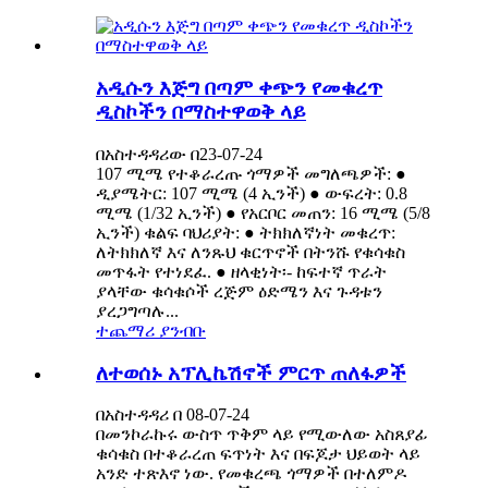
አዲሱን እጅግ በጣም ቀጭን የመቁረጥ
ዲስኮችን በማስተዋወቅ ላይ
በአስተዳዳሪው በ23-07-24
107 ሚሜ የተቆራረጡ ጎማዎች መግለጫዎች: ●
ዲያሜትር: 107 ሚሜ (4 ኢንች) ● ውፍረት: 0.8
ሚሜ (1/32 ኢንች) ● የአርቦር መጠን: 16 ሚሜ (5/8
ኢንች) ቁልፍ ባህሪያት: ● ትክክለኛነት መቁረጥ:
ለትክክለኛ እና ለንጹህ ቁርጥኖች በትንሹ የቁሳቁስ
መጥፋት የተነደፈ. ● ዘላቂነት፡- ከፍተኛ ጥራት
ያላቸው ቁሳቁሶች ረጅም ዕድሜን እና ጉዳቱን
ያረጋግጣሉ...
ተጨማሪ ያንብቡ
ለተወሰኑ አፕሊኬሽኖች ምርጥ ጠለፋዎች
በአስተዳዳሪ በ 08-07-24
በመንኮራኩሩ ውስጥ ጥቅም ላይ የሚውለው አስጸያፊ
ቁሳቁስ በተቆራረጠ ፍጥነት እና በፍጆታ ህይወት ላይ
አንድ ተጽእኖ ነው. የመቁረጫ ጎማዎች በተለምዶ