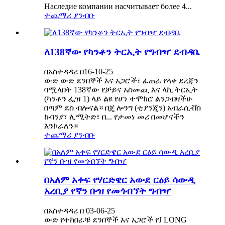
Наследие компании насчитывает более 4...
ተጨማሪ ያንብቡ
ለ138ኛው የካንቶን ትርኢት የግብዣ ደብዳቤ
በአስተዳዳሪ በ16-10-25
ውድ ውድ ደንበኞች እና አጋሮች፣ ፈጠራ የላቀ ደረጃን
ባሟላበት 138ኛው የቻይና አስመጪ እና ላኪ ትርኢት
(ካንቶን ፌዝ 1) ላይ ልዩ የሆነ ተሞክሮ ልንጋብዛችሁ
በጣም ደስ ብሎናል። በጄ ሎንግ (ቲያንጂን) አብራሲቭስ
ኩባንያ፣ ሊሚትድ፣ በ... የታመነ መሪ በመሆናችን
እንኮራለን።
ተጨማሪ ያንብቡ
በአለም አቀፍ የሃርድዌር አውደ ርዕይ ሳውዲ
አረቢያ የኛን ቡዝ የመጎብኘት ግብዣ
በአስተዳዳሪ በ 03-06-25
ውድ የተከበራቹ ደንበኞች እና አጋሮች የJ LONG