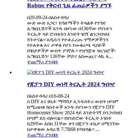
Robtec የቅርብ ጊዜ ፈጠራዎችን ያግኙ
በ29-09-24 በአስተዳዳሪ
ውድ ውድ አጋር፣ ከዓለማችን ትላልቅ የንግድ
ኤግዚቢሽኖች አንዱ በሆነው በ136ኛው የካንቶን
ትርኢት ላይ ሮብቴክን እንድትጎበኝ ልንጋብዝህ
ጓጉተናል። አዲሱን የተቆራረጡ ጎማዎቻችንን
የተለቀቁ እና ታዋቂ የሆኑ የመቁረጫ ዲስኮች
በገበያዎችዎ ውስጥ ያገኛሉ። የዝግጅቱ ዝርዝሮች፡
ኤግዚቢሽን፡ 136ኛው ቻይና አስመጪና ላኪ ፋ...
ተጨማሪ ያንብቡ
የጃፓን DIY መነሻ ትርኢት 2024 ግብዣ
በአስተዳዳሪ በ16-08-24
በ DIY እና የቤት ማሻሻያ ኢንዱስትሪ ውስጥ በጣም
ከሚጠበቁ ክስተቶች አንዱ የሆነውን የጃፓን DIY
Homecenter Show 2024 ላይ እንድትገኝ ስንጋብዝህ
በጣም ደስ ብሎናል። የዘንድሮው ትርኢት ኦገስት
ከ29ኛው እስከ 31ኛው ቀን በጃፓን ቶኪዮ በሚገኘው
በታዋቂው አዳራሽ 7.7B68 ይካሄዳል። ...
ተጨማሪ ያንብቡ