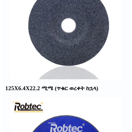
125X6.4X22.2 ሚሜ (ጥቁር ወረቀት ከኋላ)