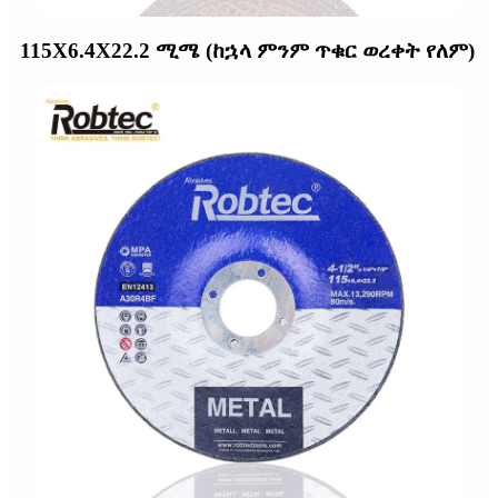
115X6.4X22.2 ሚሜ (ከኋላ ምንም ጥቁር ወረቀት የለም)