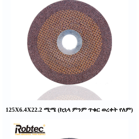
125X6.4X22.2 ሚሜ (ከኋላ ምንም ጥቁር ወረቀት የለም)