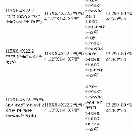
የተሳሰረ፣
115X6.4X22.2
የተጠናከረ
115X6.4X22.2ሚሜ፣
13,290
80 ሜ
ሚሜ (ከኋላ ምንም
ድርብ
4 1/2"X1/4"X7/8"
ራፒኤም
/ ሰ
ጥቁር ወረቀት የለም)
ፋይበር
የመስታወት
መረቦች
ሬንጅ-
የተሳሰረ፣
የተጠናከረ
115X6.4X22.2
115X6.4X22.2ሚሜ፣
የሶስት
13,290
80 ሜ
ሚሜ (ጥቁር ወረቀት
4 1/2"X1/4"X7/8"
ንብርብር
ራፒኤም
/ ሰ
ከኋላ)
የፋይበር
መስታወት
መረቦች
ሬንጅ-
የተሳሰረ፣
የተጠናከረ
115X6.4X22.2ሚሜ
ሁለት እና
(ቀይ ቀለም የተጠናከረ
115X6.4X22.2ሚሜ፣
13,290
80 ሜ
ግማሽ
ሬንጅ-የተጣበቀ
4 1/2"X1/4"X7/8"
ራፒኤም
/ ሰ
ንብርብር
የመፍጨት ዲስክ)
የፋይበር
ብርጭቆ
መረቦች