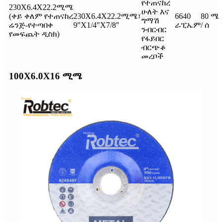
የተጠናከረ
230X6.4X22.2ሚሜ
ሁለት እና
(ቀይ ቀለም የተጠናከረ
230X6.4X22.2ሚሜ፣
6640
80 ሜ
ግማሽ
ሬንጅ-የተጣበቀ
9"X1/4"X7/8"
ራፒኤም
/ ሰ
ንብርብር
የመፍጨት ዲስክ)
የፋይበር
ብርጭቆ
መረቦች
100X6.0X16 ሚሜ