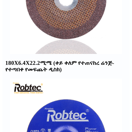
180X6.4X22.2ሚሜ (ቀይ ቀለም የተጠናከረ ሬንጅ-
የተጣበቀ የመፍጨት ዲስክ)