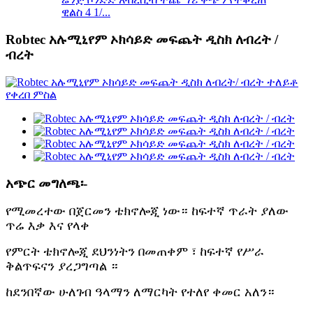
ዊልስ 4 1/...
Robtec አሉሚኒየም ኦክሳይድ መፍጨት ዲስክ ለብረት /
ብረት
አጭር መግለጫ፡-
የሚመረተው በጀርመን ቴክኖሎጂ ነው። ከፍተኛ ጥራት ያለው
ጥሬ እቃ እና የላቀ
የምርት ቴክኖሎጂ ደህንነትን በመጠቀም ፣ ከፍተኛ የሥራ
ቅልጥፍናን ያረጋግጣል ።
ከደንበኛው ሁለገብ ዓላማን ለማርካት የተለየ ቀመር አለን።