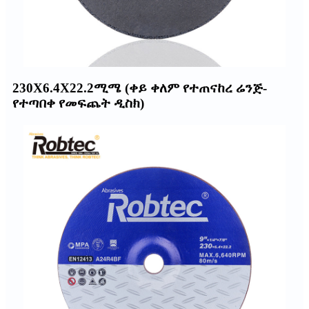
230X6.4X22.2ሚሜ (ቀይ ቀለም የተጠናከረ ሬንጅ-
የተጣበቀ የመፍጨት ዲስክ)