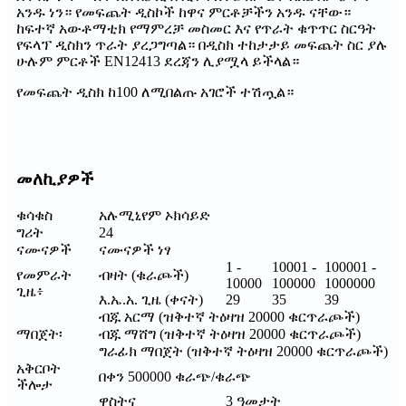
አንዱ ነን። የመፍጨት ዲስኮች ከዋና ምርቶቻችን አንዱ ናቸው።
ከፍተኛ አውቶማቲክ የማምረቻ መስመር እና የጥራት ቁጥጥር ስርዓት
የፍላፕ ዲስክን ጥራት ያረጋግጣል። በዲስክ ተከታታይ መፍጨት ስር ያሉ
ሁሉም ምርቶች EN12413 ደረጃን ሊያሟላ ይችላል።
የመፍጨት ዲስክ ከ100 ለሚበልጡ አገሮች ተሽጧል።
መለኪያዎች
ቁሳቁስ
አሉሚኒየም ኦክሳይድ
ግሪት
24
ናሙናዎች
ናሙናዎች ነፃ
1 -
10001 -
100001 -
የመምራት
ብዛት (ቁራጮች)
10000
100000
1000000
ጊዜ፥
እ.ኤ.አ. ጊዜ (ቀናት)
29
35
39
ብጁ አርማ (ዝቅተኛ ትዕዛዝ 20000 ቁርጥራጮች)
ማበጀት፡
ብጁ ማሸግ (ዝቅተኛ ትዕዛዝ 20000 ቁርጥራጮች)
ግራፊክ ማበጀት (ዝቅተኛ ትዕዛዝ 20000 ቁርጥራጮች)
አቅርቦት
በቀን 500000 ቁራጭ/ቁራጭ
ችሎታ
ዋስትና
3 ዓመታት