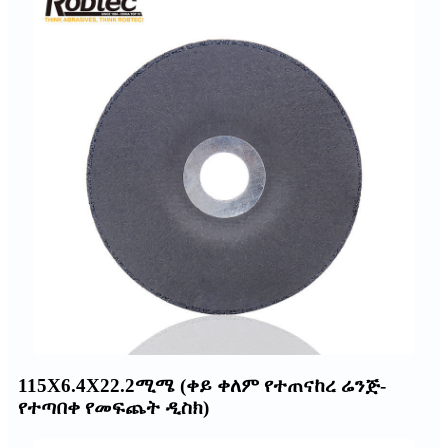
115X6.4X22.2ሚሜ (ቀይ ቀለም የተጠናከረ ሬንጅ-
የተጣበቀ የመፍጨት ዲስክ)