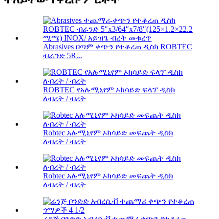
Abrasives በጣም ቀጭን የተቆረጠ ዲስክ ROBTEC
ብራንድ 5R...
ROBTEC የአሉሚኒየም ኦክሳይድ ፍላፕ ዲስክ
ለብረት / ብረት
Robtec አሉሚኒየም ኦክሳይድ መፍጨት ዲስክ
ለብረት / ብረት
Robtec አሉሚኒየም ኦክሳይድ መፍጨት ዲስክ
ለብረት / ብረት
ሬንጅ ቦንድድ አብረሲቭ ተጨማሪ ቀጭን የተቆረጠ