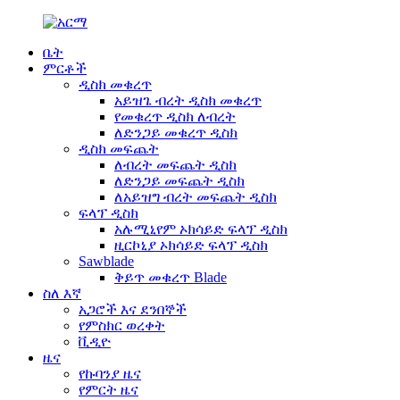
ቤት
ምርቶች
ዲስክ መቁረጥ
አይዝጌ ብረት ዲስክ መቁረጥ
የመቁረጥ ዲስክ ለብረት
ለድንጋይ መቁረጥ ዲስክ
ዲስክ መፍጨት
ለብረት መፍጨት ዲስክ
ለድንጋይ መፍጨት ዲስክ
ለአይዝግ ብረት መፍጨት ዲስክ
ፍላፕ ዲስክ
አሉሚኒየም ኦክሳይድ ፍላፕ ዲስክ
ዚርኮኒያ ኦክሳይድ ፍላፕ ዲስክ
Sawblade
ቅይጥ መቁረጥ Blade
ስለ እኛ
አጋሮች እና ደንበኞች
የምስክር ወረቀት
ቪዲዮ
ዜና
የኩባንያ ዜና
የምርት ዜና