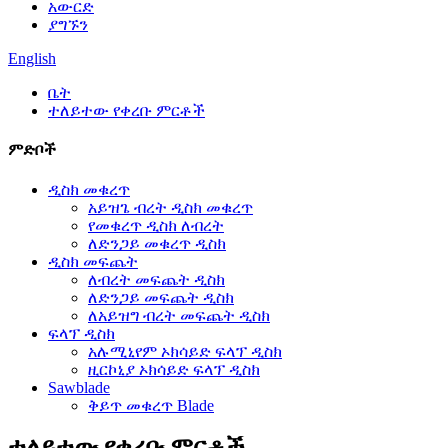
አውርድ
ያግኙን
English
ቤት
ተለይተው የቀረቡ ምርቶች
ምድቦች
ዲስክ መቁረጥ
አይዝጌ ብረት ዲስክ መቁረጥ
የመቁረጥ ዲስክ ለብረት
ለድንጋይ መቁረጥ ዲስክ
ዲስክ መፍጨት
ለብረት መፍጨት ዲስክ
ለድንጋይ መፍጨት ዲስክ
ለአይዝግ ብረት መፍጨት ዲስክ
ፍላፕ ዲስክ
አሉሚኒየም ኦክሳይድ ፍላፕ ዲስክ
ዚርኮኒያ ኦክሳይድ ፍላፕ ዲስክ
Sawblade
ቅይጥ መቁረጥ Blade
ተለይተው የቀረቡ ምርቶች