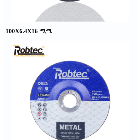
100X6.4X16 ሚሜ