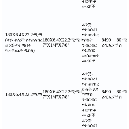
ብርጭቆ
መረቦች
ሬንጅ-
የተሳሰረ፣
180X6.4X22.2ሚሜ
የተጠናከረ
(ቀይ ቀለም የተጠናከረ
180X6.4X22.2ሚሜ፣
የሶስት
8490
80 ሜ
ሬንጅ-የተጣበቀ
7"X1/4"X7/8"
ንብርብር
ራፒኤም
/ ሰ
የመፍጨት ዲስክ)
የፋይበር
መስታወት
መረቦች
ሬንጅ-
የተሳሰረ፣
የተጠናከረ
ሁለት እና
180X6.4X22.2ሚሜ፣
8490
80 ሜ
180X6.4X22.2ሚሜ
ግማሽ
7"X1/4"X7/8"
ራፒኤም
/ ሰ
ንብርብር
የፋይበር
ብርጭቆ
መረቦች
ሬንጅ-
የተሳሰረ፣