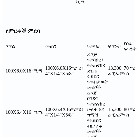
ኪ.ግ.
የምርቶች ምደባ
የስራ
ንጥል
መጠን
የተጣራ
ፍጥነት
ፍጥነት
ሬንጅ-
የተሳሰረ፣
የተጠናከረ
100X6.0X16ሚሜ፣
13,300
70 ሜ
100X6.0X16 ሚሜ
ድርብ
4"X1/4"X5/8"
ራፒኤም
/ ሰ
ፋይበር
የመስታወት
መረቦች
ሬንጅ
ቦንድ፣
የተጠናከረ
100X6.4X16ሚሜ፣
ሁለት እና
15,300
80 ሜ
100X6.4X16 ሚሜ
4"X1/4"X5/8"
ግማሽ
ራፒኤም
/ ሰ
የፋይበር
ብርጭቆ
መረቦች
ሬንጅ-