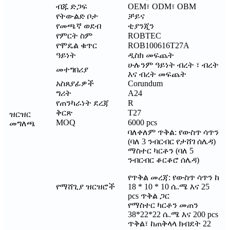
ብጁ ድጋፍ
OEM፣ ODM፣ OBM
የትውልድ ቦታ
ቻይና
የመጫኛ ወደብ
ቲያንጂን
የምርት ስም
ROBTEC
የሞዴል ቁጥር
ROB100616T27A
ዓይነት
ዲስክ መፍጨት
ሁሉንም ዓይነት ብረት ፣ ብረት
መተግበሪያ
እና ብረት መፍጨት
አስጸያፊዎች
Corundum
ግሪት
A24
የጠንካራነት ደረጃ
R
ቅርጽ
T27
ዝርዝር
MOQ
6000 pcs
መግለጫ
ባለቀለም ጥቅል: የውስጥ ሳጥን
(ባለ 3 ንብርብር የታሸገ ሰሌዳ)
ማስተር ካርቶን (ባለ 5
ንብርብር ቆርቆሮ ሰሌዳ)
የጥቅል መረጃ: የውስጥ ሳጥን ከ
የማሸጊያ ዝርዝሮች
18 * 10 * 10 ሴ.ሜ እና 25
pcs ጥቅል ጋር
የማስተር ካርቶን መጠን
38*22*22 ሴ.ሜ እና 200 pcs
ጥቅል፣ ከጠቅላላ ክብደት 22