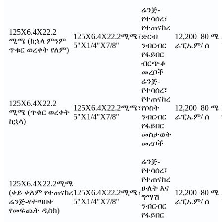
ሬንጅ-
የተሳሰረ፣
የተጠናከረ
125X6.4X22.2
125X6.4X22.2ሚሜ፣
ድርብ
12,200
80 ሜ
ሚሜ (ከኋላ ምንም
5"X1/4"X7/8"
ንብርብር
ራፒኤም
/ ሰ
ጥቁር ወረቀት የለም)
የፋይበር
ብርጭቆ
መረቦች
ሬንጅ-
የተሳሰረ፣
የተጠናከረ
125X6.4X22.2
125X6.4X22.2ሚሜ፣
የሶስት
12,200
80 ሜ
ሚሜ (ጥቁር ወረቀት
5"X1/4"X7/8"
ንብርብር
ራፒኤም
/ ሰ
ከኋላ)
የፋይበር
መስታወት
መረቦች
ሬንጅ-
የተሳሰረ፣
የተጠናከረ
125X6.4X22.2ሚሜ
ሁለት እና
(ቀይ ቀለም የተጠናከረ
125X6.4X22.2ሚሜ፣
12,200
80 ሜ
ግማሽ
ሬንጅ-የተጣበቀ
5"X1/4"X7/8"
ራፒኤም
/ ሰ
ንብርብር
የመፍጨት ዲስክ)
የፋይበር