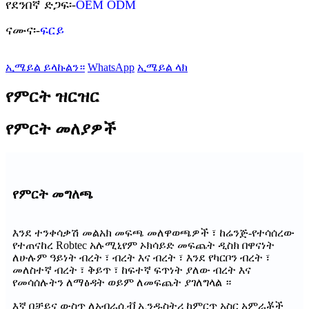
የደንበኛ ድጋፍ፡-
OEM ODM
ናሙና፡-
ፍርይ
ኢሜይል ይላኩልን።
WhatsApp
ኢሜይል ላክ
የምርት ዝርዝር
የምርት መለያዎች
የምርት መግለጫ
እንደ ተንቀሳቃሽ መልአክ መፍጫ መለዋወጫዎች ፣ ከሬንጅ-የተሳሰረው
የተጠናከረ Robtec አሉሚኒየም ኦክሳይድ መፍጨት ዲስክ በዋናነት
ለሁሉም ዓይነት ብረት ፣ ብረት እና ብረት ፣ እንደ የካርቦን ብረት ፣
መለስተኛ ብረት ፣ ቅይጥ ፣ ከፍተኛ ፍጥነት ያለው ብረት እና
የመሳሰሉትን ለማፅዳት ወይም ለመፍጨት ያገለግላል ።
እኛ በቻይና ውስጥ ለአብራሲቭ ኢንዱስትሪ ከምርጥ አስር አምራቾች