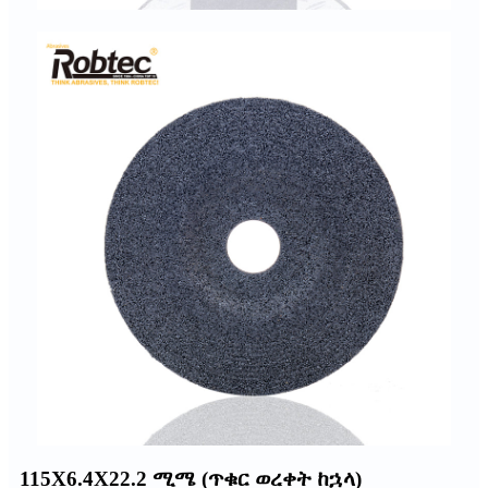
115X6.4X22.2 ሚሜ (ጥቁር ወረቀት ከኋላ)