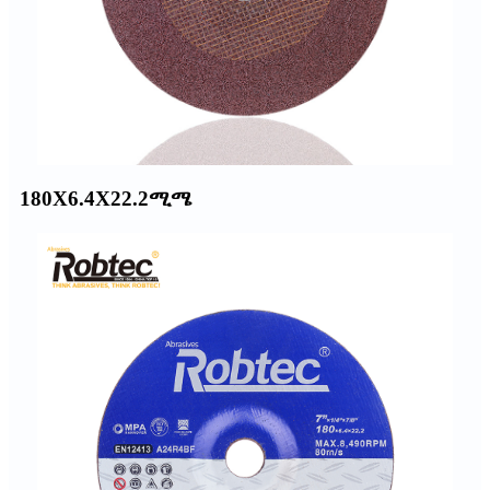
180X6.4X22.2ሚሜ