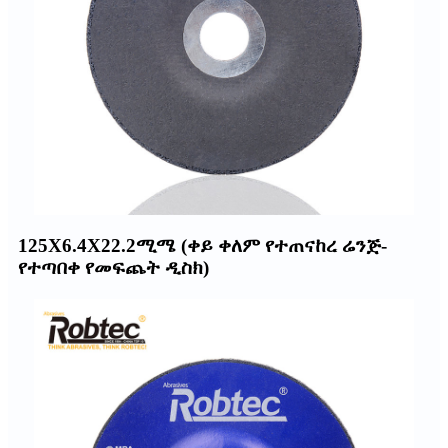
125X6.4X22.2ሚሜ (ቀይ ቀለም የተጠናከረ ሬንጅ-
የተጣበቀ የመፍጨት ዲስክ)