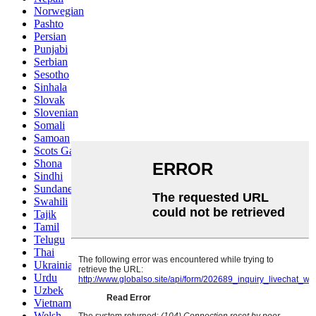
Norwegian
Pashto
Persian
Punjabi
Serbian
Sesotho
Sinhala
Slovak
Slovenian
Somali
Samoan
Scots Gaelic
Shona
Sindhi
Sundanese
Swahili
Tajik
Tamil
Telugu
Thai
Ukrainian
Urdu
Uzbek
Vietnamese
Welsh