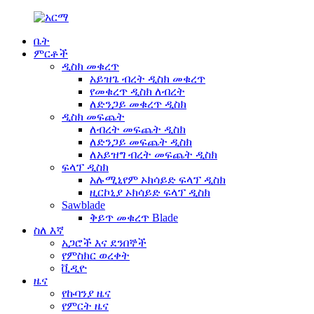
ቤት
ምርቶች
ዲስክ መቁረጥ
አይዝጌ ብረት ዲስክ መቁረጥ
የመቁረጥ ዲስክ ለብረት
ለድንጋይ መቁረጥ ዲስክ
ዲስክ መፍጨት
ለብረት መፍጨት ዲስክ
ለድንጋይ መፍጨት ዲስክ
ለአይዝግ ብረት መፍጨት ዲስክ
ፍላፕ ዲስክ
አሉሚኒየም ኦክሳይድ ፍላፕ ዲስክ
ዚርኮኒያ ኦክሳይድ ፍላፕ ዲስክ
Sawblade
ቅይጥ መቁረጥ Blade
ስለ እኛ
አጋሮች እና ደንበኞች
የምስክር ወረቀት
ቪዲዮ
ዜና
የኩባንያ ዜና
የምርት ዜና