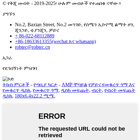
© የቅጂ መብት - 2019-2025፡ ሁሉም መብቶች የተጠበቁ ናቸው።
ያግኙን
No.2, Baxian Street, No.2 መንገድ, የሰሜን ኢኮኖሚ ልማት ዞን,
ጂንጋይ, ቲያንጂን, ቻይና
+ 86-022-68112889
+86-18633613355(wechat እና whatsapp)
robtec@robtec.cn
አጋራ
የደንበኝነት ምዝገባ
ትኩስ ምርቶች
-
የጣቢያ ካርታ
-
AMP ሞባይል
የቻይና የመቁረጥ ጎማ እና
የመቁረጥ ዲስክ
,
የመቁረጥ ጎማ
,
ዲስክ መፍጨት
,
ብረት
,
የብረት መፍጨት
ዲስክ
,
180x6.4x22.2 ሚሜ
,