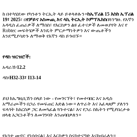
ከ በተካሄደው የካንቶን ትርኢት ላይ ይቀላቀሉን።
ከኤፕሪል 15 እስከ ኤፕሪል
19፣ 2025
፣ በ
የቻይና አስመጪ እና ላኪ ትርኢት ኮምፕሌክስ
በጓንግዙ. የእኛን
አዳዲስ ፈጠራዎች ለማሰስ፣ የእርስዎን ልዩ ፈተናዎች ለመወያየት እና የ
Robtec መፍትሄዎች እንዴት ምርታማነትዎን እና ውጤቶችን
እንደሚያሳድጉ ለማወቅ የእኛን ዳስ ይጎብኙ።
የዳስ ዝርዝሮች:
አዳራሽ፡
12.2
ዳስ፡
H32-33፣ I13-14
ይህ ከኤግዚቢሽን በላይ ነው - የመገናኘት፣ የመተባበር እና አዲስ
አማራጮችን በጋራ የመፍጠር እድል ነው። ለጥራት እና አፈጻጸም ያለንን
ፍላጎት ከእርስዎ ጋር ለመካፈል ጓጉተናል፣ እና የጋራ ስኬትን የሚያበረታቱ
ዘላቂ አጋርነቶችን ለመገንባት እንጠባበቃለን።
የአንተ መኖር ያነሳሳናል፣ እና እርስዎን ስናስተናግድ እናከብራለን።