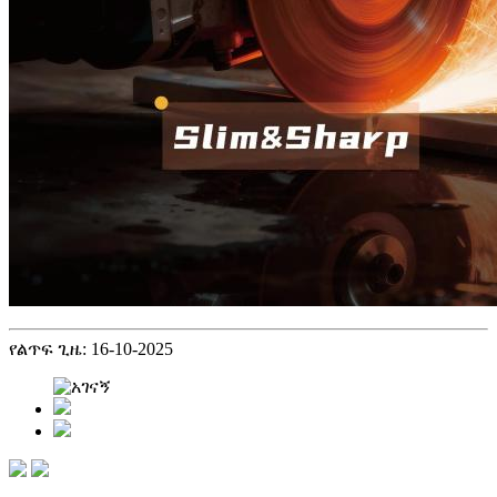
የልጥፍ ጊዜ: 16-10-2025