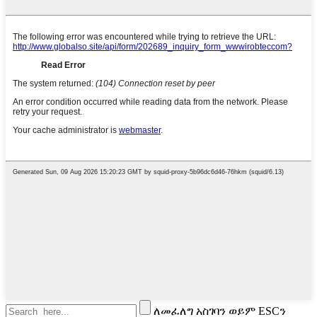
ለመፈለግ አስገባን ወይም ESCን