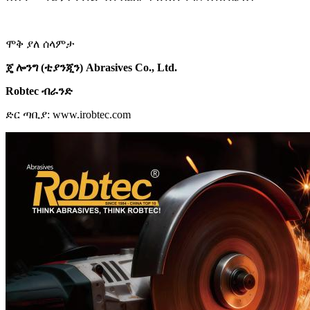
ሞቅ ያለ ሰላምታ
ጄ ሎንግ (ቲያንጂን) Abrasives Co., Ltd.
Robtec ብራንድ
ድር ጣቢያ: www.irobtec.com