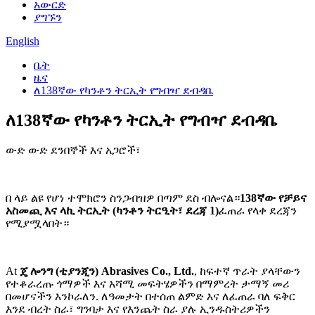
አውርድ
ያግኙን
English
ቤት
ዜና
ለ138ኛው የካንቶን ትርኢት የግብዣ ደብዳቤ
ለ138ኛው የካንቶን ትርኢት የግብዣ ደብዳቤ
ውድ ውድ ደንበኞች እና አጋሮች፣
በ ላይ ልዩ የሆነ ተሞክሮን ስንጋብዝዎ በጣም ደስ ብሎናል።
138ኛው የቻይና
አስመጪ እና ላኪ ትርኢት (ካንቶን ትርዒት፣ ደረጃ 1)
ፈጠራ የላቀ ደረጃን
የሚያሟላበት።
At
ጄ ሎንግ (ቲያንጂን) Abrasives Co., Ltd.
, ከፍተኛ ጥራት ያላቸውን
የተቆራረጡ ጎማዎች እና አሻሚ መፍትሄዎችን በማምረት ታማኝ መሪ
በመሆናችን እንኮራለን. ለዓመታት በተሰጠ ልምድ እና ለፈጠራ ባለ ፍቅር
እንደ ብረት ስራ፣ ግንባታ እና የእንጨት ስራ ያሉ ኢንዱስትሪዎችን