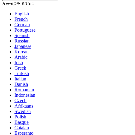
ለመዝጋት ይንኩ።
English
French
German
Portuguese
Spanish
Russian
Japanese
Korean
Arabic
Irish
Greek
Turkish
Italian
Danish
Romanian
Indonesian
Czech
Afrikaans
Swedish
Polish
Basque
Catalan
Esperanto