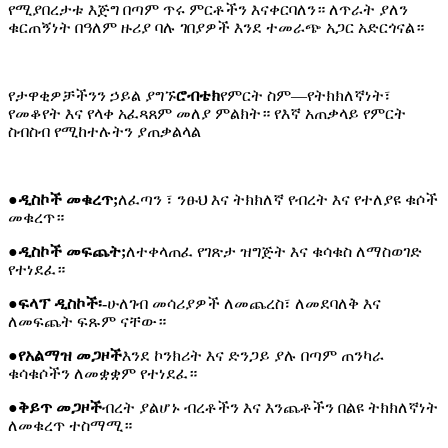
የሚያበረታቱ እጅግ በጣም ጥሩ ምርቶችን እናቀርባለን። ለጥራት ያለን
ቁርጠኝነት በዓለም ዙሪያ ባሉ ገበያዎች እንደ ተመራጭ አጋር አድርጎናል።
የታዋቂዎቻችንን ኃይል ያግኙ
ሮብቴክ
የምርት ስም—የትክክለኛነት፣
የመቆየት እና የላቀ አፈጻጸም መለያ ምልክት። የእኛ አጠቃላይ የምርት
ስብስብ የሚከተሉትን ያጠቃልላል
●
ዲስኮች መቁረጥ;
ለፈጣን ፣ ንፁህ እና ትክክለኛ የብረት እና የተለያዩ ቁሶች
መቁረጥ።
●
ዲስኮች መፍጨት;
ለተቀላጠፈ የገጽታ ዝግጅት እና ቁሳቁስ ለማስወገድ
የተነደፈ።
●
ፍላፕ ዲስኮች፡-
ሁለገብ መሳሪያዎች ለመጨረስ፣ ለመደባለቅ እና
ለመፍጨት ፍጹም ናቸው።
●
የአልማዝ መጋዞች
እንደ ኮንክሪት እና ድንጋይ ያሉ በጣም ጠንካራ
ቁሳቁሶችን ለመቋቋም የተነደፈ።
●
ቅይጥ መጋዞች
ብረት ያልሆኑ ብረቶችን እና እንጨቶችን በልዩ ትክክለኛነት
ለመቁረጥ ተስማሚ።