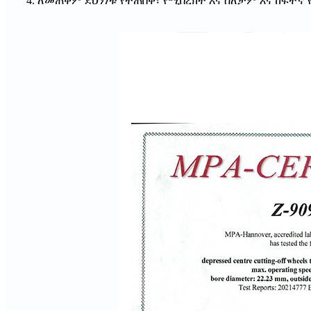
4. ለመጠቀም ደህንነቱ የተጠበቀ፣ የሚበረክት እና ስለታም እና ከፍተኛ