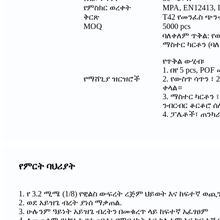
የምስክር ወረቀት
MPA, EN12413, 
ቅርጽ
T42 የመንፈስ ጭን
MOQ
5000 pcs
ባለቀለም ጥቅል: የው
ማስተር ካርቶን (ባለ
የጥቅል ውሂብ፡
1. በየ 5 pcs, P
የማሸጊያ ዝርዝሮች
2. የውስጥ ሳጥን ፣ 
ቀላል።
3. ማስተር ካርቶን ፣
ንብርብር ቆርቆሮ ሰ
4. ፓሌቶች፣ ጠንካ
የምርት ባህሪያት
1. የ 3.2 ሚሜ (1/8) የዊልስ ውፍረት ረጅም ህይወት እና ከፍተኛ 
2. ወደ አይዝጌ ብረት ያነሰ ማቃጠል.
3. ሁሉንም ዓይነት አይዝጌ ብረትን በመቁረጥ ላይ ከፍተኛ አፈፃፀም