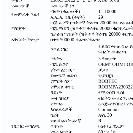
መጠን
230X3.2X22.2 ሚሜ፣ 9"X1/8"X7/8"
ናሙናዎች
ናሙናዎች ነፃ
ብዛት (ቁራጮች)
1 - 10000
የመምራት ጊዜ፥
እ.ኤ.አ. ጊዜ (ቀናት)
29
ብጁ አርማ (ዝቅተኛ ትዕዛዝ 20000 ቁርጥራጮ
ማበጀት፡
ብጁ ማሸግ (ዝቅተኛ ትዕዛዝ 20000 ቁርጥራጮ
ግራፊክ ማበጀት (ዝቅተኛ ትዕዛዝ 20000 ቁር
አቅርቦት ችሎታ
በቀን 500000 ቁራጭ/ቁራጭ
ፋይበር የተጠናከረ 
ንጥል ነገር
የብረት መቁረጫ
ዋስትና
3 ዓመታት
ብጁ ድጋፍ
OEM፣ ODM፣ O
የትውልድ ቦታ
ቻይና
የመጫኛ ወደብ
ቲያንጂን
የምርት ስም
ROBTEC
የሞዴል ቁጥር
ROBMPA230322
ዓይነት
የሚረብሽ ዲስክ
መተግበሪያ
ብረትን መቁረጥ, ሁ
የተጣራ
ሬንጅ-የተሳሰረ፣ የ
አስጸያፊዎች
Corundum
ግሪት
አ/ሲ 30
የጠንካራነት ደረጃ
R
ዝርዝር መግለጫ
ፍጥነት
6640 ራፒኤም
የስራ ፍጥነት
80 ሜ / ሰ