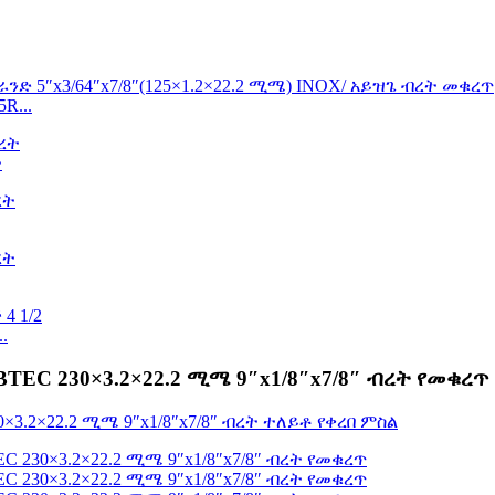
R...
ት
.
EC 230×3.2×22.2 ሚሜ 9″x1/8″x7/8″ ብረት የመቁረጥ