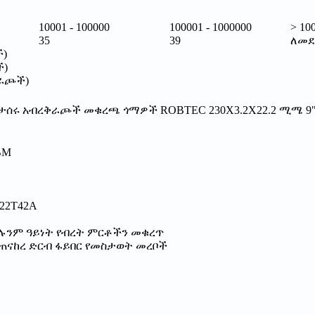
10001 - 100000
100001 - 1000000
> 10
35
39
ለመደ
ች)
ች)
ጥራጮች)
የታሰሩ አብረቅራጮች መቁረጫ ጎማዎች ROBTEC 230X3.2X22.2 ሚሜ 9"X
BM
22T42A
ሉንም ዓይነት የብረት ምርቶችን መቁረጥ
ተጠናከረ ድርብ ፋይበር የመስታወት መረቦች