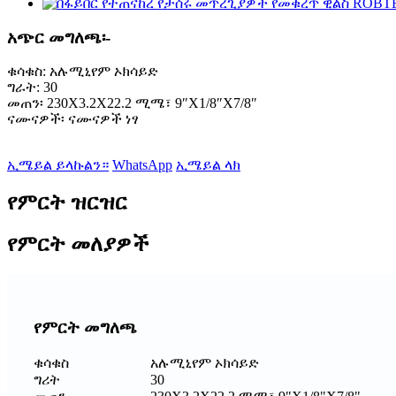
አጭር መግለጫ፡-
ቁሳቁስ: አሉሚኒየም ኦክሳይድ
ግራት: 30
መጠን፡ 230X3.2X22.2 ሚሜ፣ 9″X1/8″X7/8″
ናሙናዎች፡ ናሙናዎች ነፃ
ኢሜይል ይላኩልን።
WhatsApp
ኢሜይል ላክ
የምርት ዝርዝር
የምርት መለያዎች
የምርት መግለጫ
ቁሳቁስ
አሉሚኒየም ኦክሳይድ
ግሪት
30