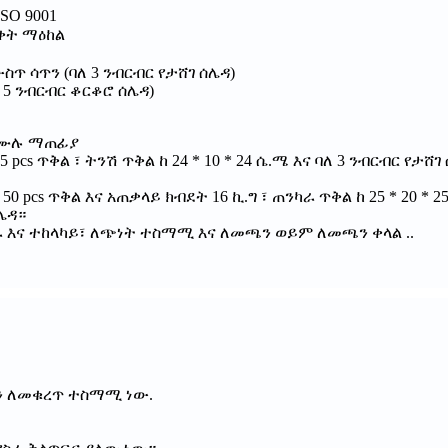
ISO 9001
ቀት ማዕከል
ስጥ ሳጥን (ባለ 3 ንብርብር የታሸገ ሰሌዳ)
 5 ንብርብር ቆርቆሮ ሰሌዳ)
OF ሙሉ ማጠፊያ
25 pcs ጥቅል ፣ ትንሽ ጥቅል ከ 24 * 10 * 24 ሴ.ሜ እና ባለ 3 ንብርብር የታሸ
 50 pcs ጥቅል እና አጠቃላይ ክብደት 16 ኪ.ግ ፣ ጠንካራ ጥቅል ከ 25 * 20 * 25
ሌዳ።
ራ እና ተከላካይ፣ ለጭነት ተስማሚ እና ለመጫን ወይም ለመጫን ቀላል ..
ወጪን ለመቁረጥ ተስማሚ ነው.