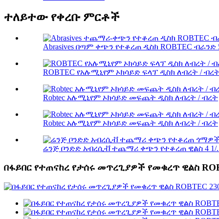
ተለይተው የቀረቡ ምርቶች
Abrasives በጣም ቀጭን የተቆረጠ ዲስክ ROBTEC ብራንድ 5
ROBTEC የአሉሚኒየም ኦክሳይድ ፍላፕ ዲስክ ለብረት / ብረ
Robtec አሉሚኒየም ኦክሳይድ መፍጨት ዲስክ ለብረት / ብረት
Robtec አሉሚኒየም ኦክሳይድ መፍጨት ዲስክ ለብረት / ብረት
ሬንጅ ቦንድድ አብረሲቭ ተጨማሪ ቀጭን የተቆረጠ ዊልስ 4 1/..
በፋይበር የተጠናከረ የታሰሩ መጥረጊያዎች የመቁረጥ ዊልስ ROBT