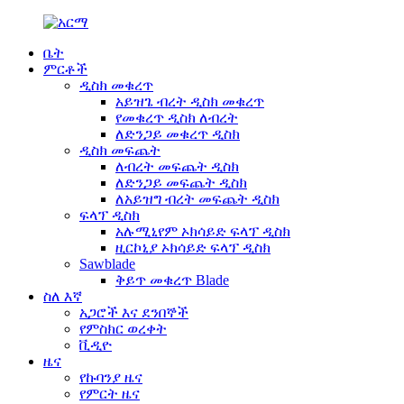
ቤት
ምርቶች
ዲስክ መቁረጥ
አይዝጌ ብረት ዲስክ መቁረጥ
የመቁረጥ ዲስክ ለብረት
ለድንጋይ መቁረጥ ዲስክ
ዲስክ መፍጨት
ለብረት መፍጨት ዲስክ
ለድንጋይ መፍጨት ዲስክ
ለአይዝግ ብረት መፍጨት ዲስክ
ፍላፕ ዲስክ
አሉሚኒየም ኦክሳይድ ፍላፕ ዲስክ
ዚርኮኒያ ኦክሳይድ ፍላፕ ዲስክ
Sawblade
ቅይጥ መቁረጥ Blade
ስለ እኛ
አጋሮች እና ደንበኞች
የምስክር ወረቀት
ቪዲዮ
ዜና
የኩባንያ ዜና
የምርት ዜና