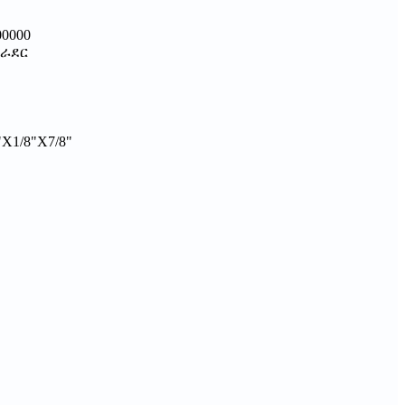
00000
ራደር
1/8"X7/8"