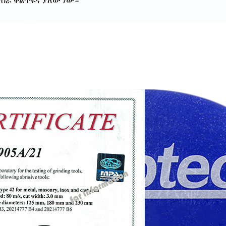
 የስራ ቅልጥፍና ያለው ነው።