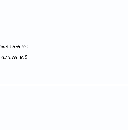
ገ ሰሌዳ ፣ ለችርቻሮ
 ሴ.ሜ እና ባለ 5